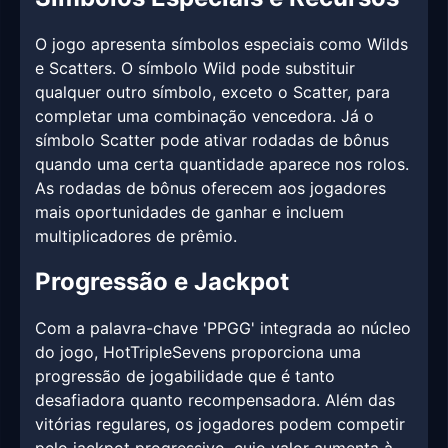
O jogo apresenta símbolos especiais como Wilds
e Scatters. O símbolo Wild pode substituir
qualquer outro símbolo, exceto o Scatter, para
completar uma combinação vencedora. Já o
símbolo Scatter pode ativar rodadas de bônus
quando uma certa quantidade aparece nos rolos.
As rodadas de bônus oferecem aos jogadores
mais oportunidades de ganhar e incluem
multiplicadores de prêmio.
Progressão e Jackpot
Com a palavra-chave 'PPGG' integrada ao núcleo
do jogo, HotTripleSevens proporciona uma
progressão de jogabilidade que é tanto
desafiadora quanto recompensadora. Além das
vitórias regulares, os jogadores podem competir