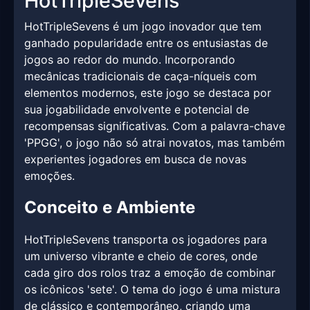
HotTripleSevens
HotTripleSevens é um jogo inovador que tem
ganhado popularidade entre os entusiastas de
jogos ao redor do mundo. Incorporando
mecânicas tradicionais de caça-níqueis com
elementos modernos, este jogo se destaca por
sua jogabilidade envolvente e potencial de
recompensas significativas. Com a palavra-chave
'PPGG', o jogo não só atrai novatos, mas também
experientes jogadores em busca de novas
emoções.
Conceito e Ambiente
HotTripleSevens transporta os jogadores para
um universo vibrante e cheio de cores, onde
cada giro dos rolos traz a emoção de combinar
os icônicos 'sete'. O tema do jogo é uma mistura
de clássico e contemporâneo, criando uma