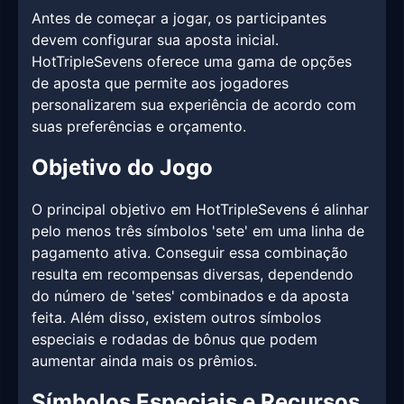
Antes de começar a jogar, os participantes
devem configurar sua aposta inicial.
HotTripleSevens oferece uma gama de opções
de aposta que permite aos jogadores
personalizarem sua experiência de acordo com
suas preferências e orçamento.
Objetivo do Jogo
O principal objetivo em HotTripleSevens é alinhar
pelo menos três símbolos 'sete' em uma linha de
pagamento ativa. Conseguir essa combinação
resulta em recompensas diversas, dependendo
do número de 'setes' combinados e da aposta
feita. Além disso, existem outros símbolos
especiais e rodadas de bônus que podem
aumentar ainda mais os prêmios.
Símbolos Especiais e Recursos