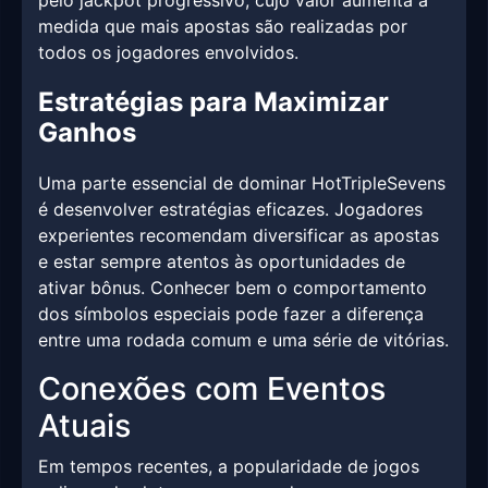
pelo jackpot progressivo, cujo valor aumenta à
medida que mais apostas são realizadas por
todos os jogadores envolvidos.
Estratégias para Maximizar
Ganhos
Uma parte essencial de dominar HotTripleSevens
é desenvolver estratégias eficazes. Jogadores
experientes recomendam diversificar as apostas
e estar sempre atentos às oportunidades de
ativar bônus. Conhecer bem o comportamento
dos símbolos especiais pode fazer a diferença
entre uma rodada comum e uma série de vitórias.
Conexões com Eventos
Atuais
Em tempos recentes, a popularidade de jogos