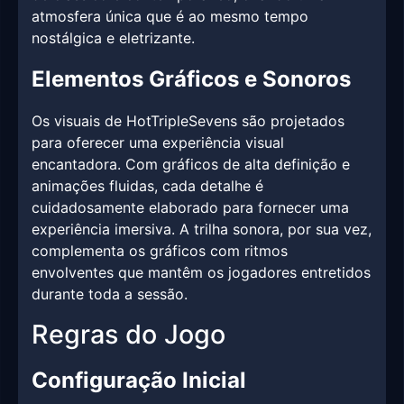
atmosfera única que é ao mesmo tempo
nostálgica e eletrizante.
Elementos Gráficos e Sonoros
Os visuais de HotTripleSevens são projetados
para oferecer uma experiência visual
encantadora. Com gráficos de alta definição e
animações fluidas, cada detalhe é
cuidadosamente elaborado para fornecer uma
experiência imersiva. A trilha sonora, por sua vez,
complementa os gráficos com ritmos
envolventes que mantêm os jogadores entretidos
durante toda a sessão.
Regras do Jogo
Configuração Inicial