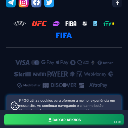
PPGG utiliza cookies para oferecer a melhor experiência em
nosso site. Ao continuar navegando e clicar no botão
“Aceito”, você concorda com o uso de cookies.
PPGG Cassinos Online nas Filipinas
Aceito
BAIXAR APK/IOS
4,4 MB