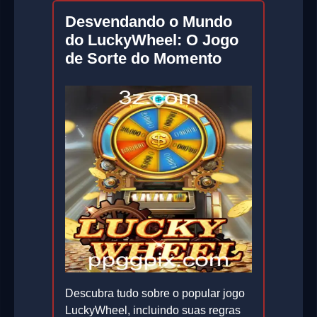
Desvendando o Mundo
do LuckyWheel: O Jogo
de Sorte do Momento
Descubra tudo sobre o popular jogo
LuckyWheel, incluindo suas regras