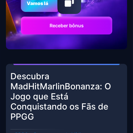
Vamos lá
Receber bônus
Descubra
MadHitMarlinBonanza: O
Jogo que Está
Conquistando os Fãs de
PPGG