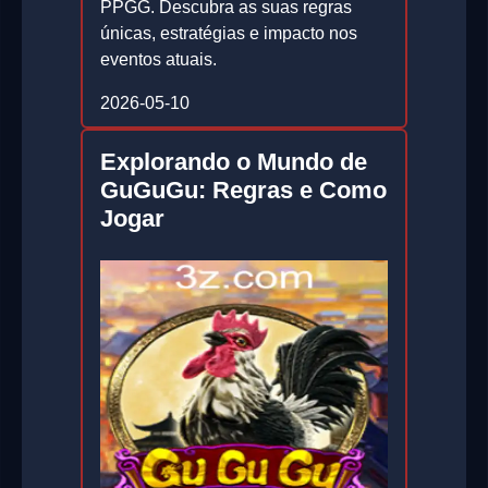
PPGG. Descubra as suas regras
únicas, estratégias e impacto nos
eventos atuais.
2026-05-10
Explorando o Mundo de
GuGuGu: Regras e Como
Jogar