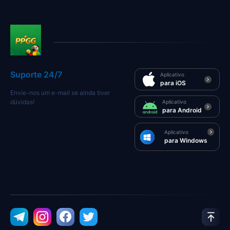
Suporte 24/7
Aplicativo
para iOS
Envie-nos um e-mail se ainda tiver
dúvidas!
Aplicativo
para Android
Aplicativo
para Windows