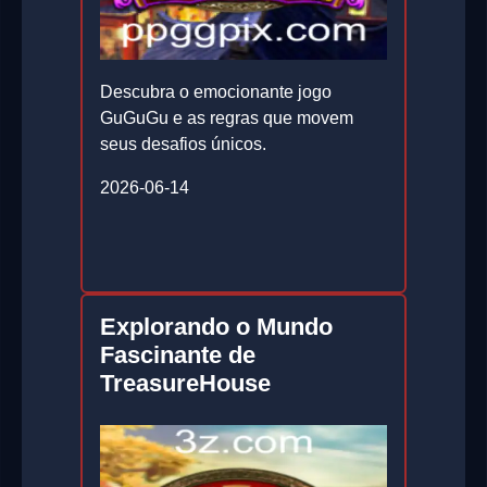
Descubra o emocionante jogo
GuGuGu e as regras que movem
seus desafios únicos.
2026-06-14
Explorando o Mundo
Fascinante de
TreasureHouse