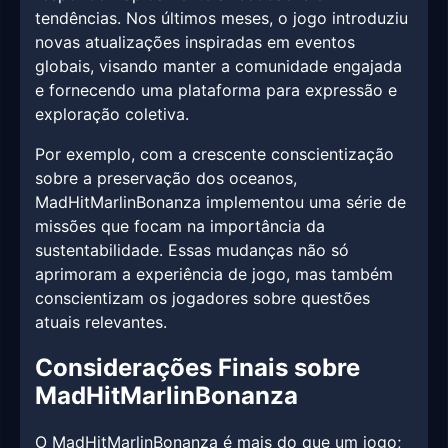
tendências. Nos últimos meses, o jogo introduziu
novas atualizações inspiradas em eventos
globais, visando manter a comunidade engajada
e fornecendo uma plataforma para expressão e
exploração coletiva.
Por exemplo, com a crescente conscientização
sobre a preservação dos oceanos,
MadHitMarlinBonanza implementou uma série de
missões que focam na importância da
sustentabilidade. Essas mudanças não só
aprimoram a experiência de jogo, mas também
conscientizam os jogadores sobre questões
atuais relevantes.
Considerações Finais sobre
MadHitMarlinBonanza
O MadHitMarlinBonanza é mais do que um jogo;