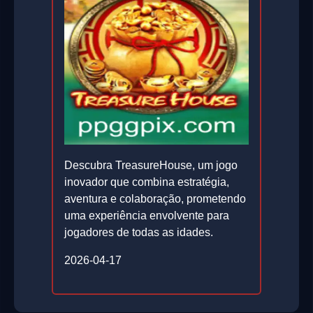
Descubra TreasureHouse, um jogo
inovador que combina estratégia,
aventura e colaboração, prometendo
uma experiência envolvente para
jogadores de todas as idades.
2026-04-17