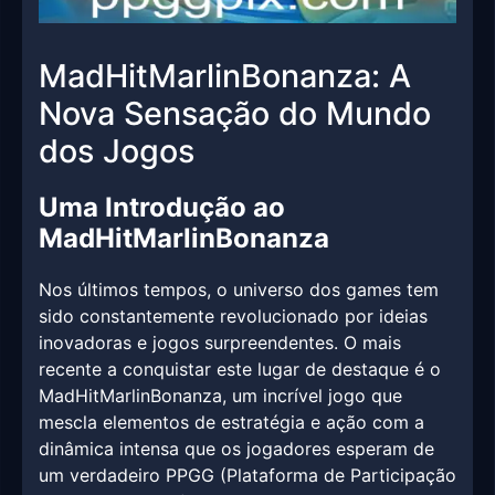
MadHitMarlinBonanza: A
Nova Sensação do Mundo
dos Jogos
Uma Introdução ao
MadHitMarlinBonanza
Nos últimos tempos, o universo dos games tem
sido constantemente revolucionado por ideias
inovadoras e jogos surpreendentes. O mais
recente a conquistar este lugar de destaque é o
MadHitMarlinBonanza, um incrível jogo que
mescla elementos de estratégia e ação com a
dinâmica intensa que os jogadores esperam de
um verdadeiro PPGG (Plataforma de Participação