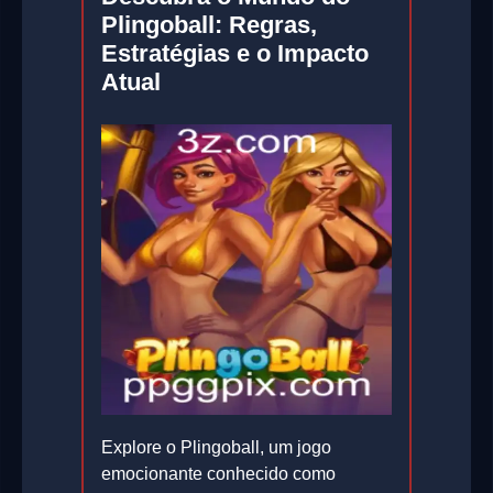
Plingoball: Regras,
Estratégias e o Impacto
Atual
Explore o Plingoball, um jogo
emocionante conhecido como