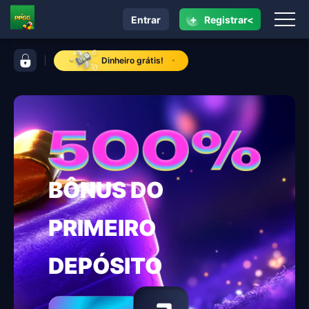
+
Entrar
Registrar<
navegação PPGG
barra de controle PPGG
Dinheiro grátis!
BÔNUS DO
PRIMEIRO
DEPÓSITO