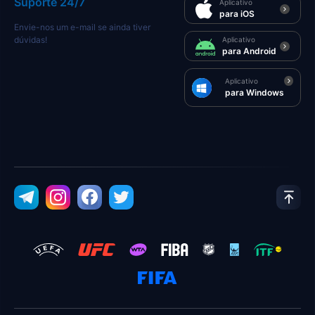
Suporte 24/7
Aplicativo
para iOS
Envie-nos um e-mail se ainda tiver
dúvidas!
Aplicativo
para Android
Aplicativo
para Windows