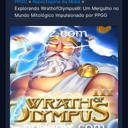
PPGG
»
Reportagens da Mídia
»
Explorando WrathofOlympusIII: Um Mergulho no
Mundo Mitológico Impulsionado por PPGG