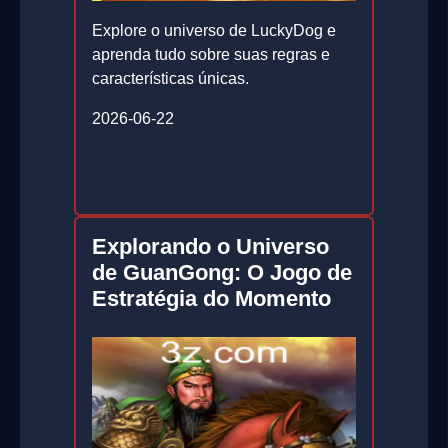
Explore o universo de LuckyDog e
aprenda tudo sobre suas regras e
características únicas.
2026-06-22
Explorando o Universo
de GuanGong: O Jogo de
Estratégia do Momento