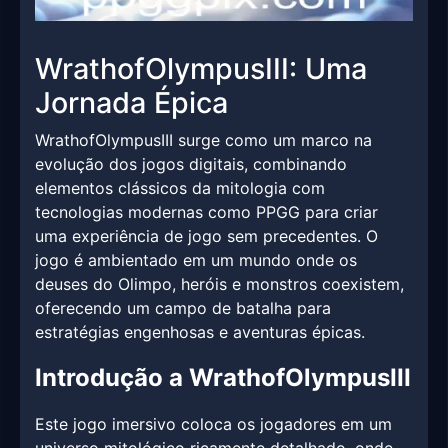
WrathofOlympusIII: Uma
Jornada Épica
WrathofOlympusIII surge como um marco na
evolução dos jogos digitais, combinando
elementos clássicos da mitologia com
tecnologias modernas como PPGG para criar
uma experiência de jogo sem precedentes. O
jogo é ambientado em um mundo onde os
deuses do Olimpo, heróis e monstros coexistem,
oferecendo um campo de batalha para
estratégias engenhosas e aventuras épicas.
Introdução a WrathofOlympusIII
Este jogo imersivo coloca os jogadores em um