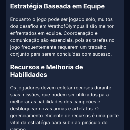
Estratégia Baseada em Equipe
Enquanto o jogo pode ser jogado solo, muitos
dos desafios em WrathofOlympusIII são melhor
enfrentados em equipe. Coordenação e
comunicação são essenciais, pois as tarefas no
jogo frequentemente requerem um trabalho
conjunto para serem concluídas com sucesso.
Recursos e Melhoria de
Habilidades
Os jogadores devem coletar recursos durante
suas missões, que podem ser utilizados para
melhorar as habilidades dos campeões e
desbloquear novas armas e artefatos. O
gerenciamento eficiente de recursos é uma parte
vital da estratégia para subir ao pináculo do
Olimpo.