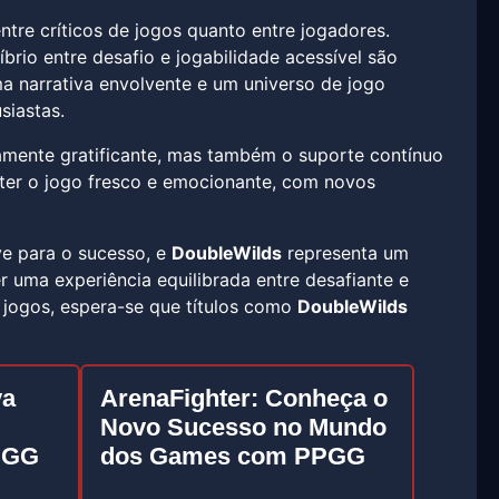
tre críticos de jogos quanto entre jogadores.
rio entre desafio e jogabilidade acessível são
a narrativa envolvente e um universo de jogo
siastas.
amente gratificante, mas também o suporte contínuo
ter o jogo fresco e emocionante, com novos
ve para o sucesso, e
DoubleWilds
representa um
 uma experiência equilibrada entre desafiante e
jogos, espera-se que títulos como
DoubleWilds
va
ArenaFighter: Conheça o
Novo Sucesso no Mundo
PGG
dos Games com PPGG