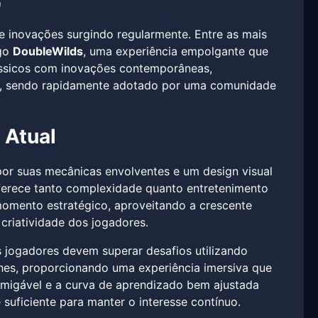
G
 inovações surgindo regularmente. Entre as mais
ogo
DoubleWilds
, uma experiência empolgante que
ssicos com inovações contemporâneas,
, sendo rapidamente adotado por uma comunidade
 Atual
or suas mecânicas envolventes e um design visual
ferece tanto complexidade quanto entretenimento
mento estratégico, aproveitando a crescente
criatividade dos jogadores.
jogadores devem superar desafios utilizando
alhes, proporcionando uma experiência imersiva que
 amigável e a curva de aprendizado bem ajustada
uficiente para manter o interesse contínuo.