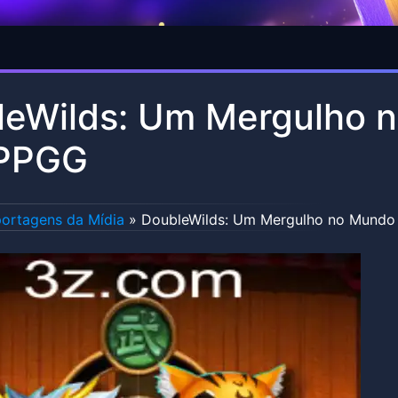
leWilds: Um Mergulho 
PPGG
ortagens da Mídia
»
DoubleWilds: Um Mergulho no Mund