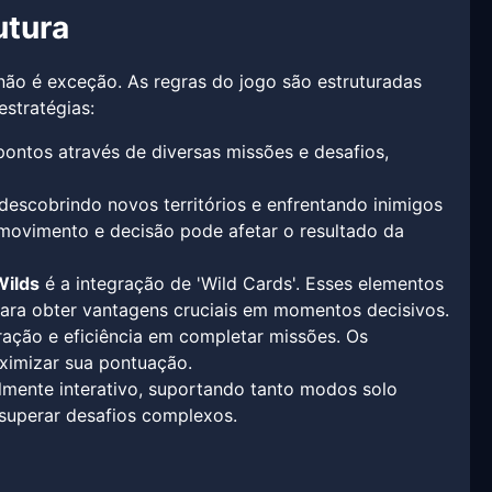
utura
ão é exceção. As regras do jogo são estruturadas
estratégias:
ontos através de diversas missões e desafios,
scobrindo novos territórios e enfrentando inimigos
movimento e decisão pode afetar o resultado da
ilds
é a integração de 'Wild Cards'. Esses elementos
 para obter vantagens cruciais em momentos decisivos.
ação e eficiência em completar missões. Os
aximizar sua pontuação.
lmente interativo, suportando tanto modos solo
 superar desafios complexos.