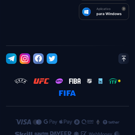
Aplicativo
para Windows