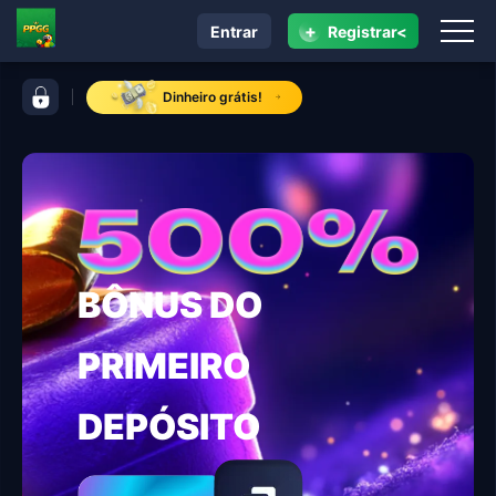
+
Entrar
Registrar<
navegação PPGG
barra de controle PPGG
Dinheiro grátis!
BÔNUS DO
PRIMEIRO
DEPÓSITO