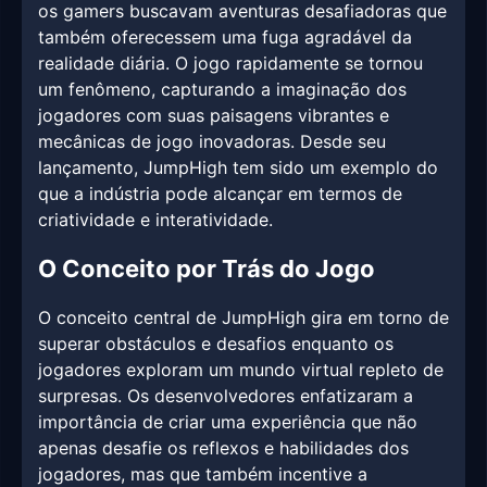
os gamers buscavam aventuras desafiadoras que
também oferecessem uma fuga agradável da
realidade diária. O jogo rapidamente se tornou
um fenômeno, capturando a imaginação dos
jogadores com suas paisagens vibrantes e
mecânicas de jogo inovadoras. Desde seu
lançamento, JumpHigh tem sido um exemplo do
que a indústria pode alcançar em termos de
criatividade e interatividade.
O Conceito por Trás do Jogo
O conceito central de JumpHigh gira em torno de
superar obstáculos e desafios enquanto os
jogadores exploram um mundo virtual repleto de
surpresas. Os desenvolvedores enfatizaram a
importância de criar uma experiência que não
apenas desafie os reflexos e habilidades dos
jogadores, mas que também incentive a